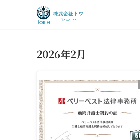
コ
ナ
ン
ビ
テ
ゲ
ン
ー
ツ
シ
へ
ョ
ス
ン
2026年2月
キ
に
ッ
移
プ
動