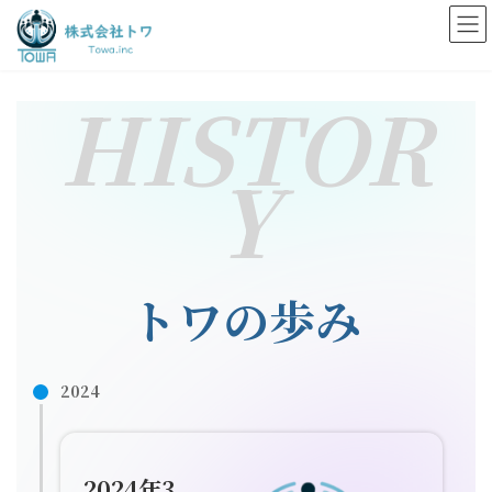
コ
ナ
ン
ビ
テ
ゲ
ン
ー
HISTOR
ツ
シ
へ
ョ
ス
ン
キ
に
Y
ッ
移
プ
動
トワの歩み
2024
2024年3