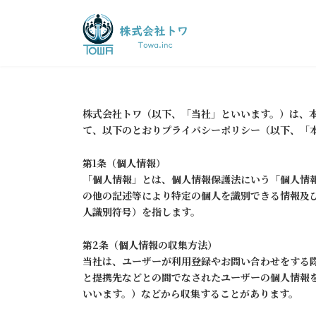
コ
ナ
ン
ビ
テ
ゲ
ン
ー
ツ
シ
へ
ョ
ス
ン
株式会社トワ（以下、「当社」といいます。）は、
キ
に
て、以下のとおりプライバシーポリシー（以下、「
ッ
移
プ
動
第1条（個人情報）
「個人情報」とは、個人情報保護法にいう「個人情
の他の記述等により特定の個人を識別できる情報及
人識別符号）を指します。
第2条（個人情報の収集方法）
当社は、ユーザーが利用登録やお問い合わせをする
と提携先などとの間でなされたユーザーの個人情報
いいます。）などから収集することがあります。