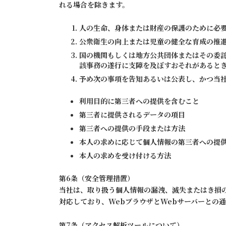
れる場合を除きます。
人の生命、身体または財産の保護のために必
公衆衛生の向上または児童の健全な育成の推
国の機関もしくは地方公共団体またはその委
該事務の遂行に支障を及ぼすおそれがあると
予め次の事項を告知あるいは公表し、かつ当
利用目的に第三者への提供を含むこと
第三者に提供されるデータの項目
第三者への提供の手段または方法
本人の求めに応じて個人情報の第三者への提
本人の求めを受け付ける方法
第6条（安全管理措置）
当社は、取り扱う個人情報の漏洩、滅失またはき損の防止
対応しており、WebブラウザとWebサーバーとの
第7条（アクセス解析ツールについて）