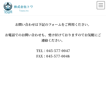
コ
ナ
ン
ビ
テ
ゲ
ン
ー
ツ
シ
お問い合わせは下記のフォームをご利用ください。
へ
ョ
ス
ン
お電話でのお問い合わせも、受け付けておりますのでお気軽にご
キ
に
ッ
移
連絡ください。
プ
動
TEL：045-577-0047
FAX：045-577-0048