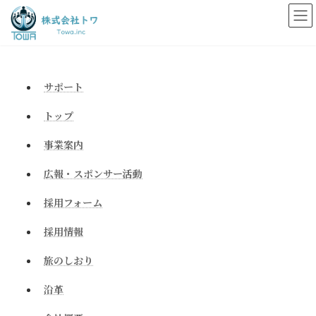
コ
ナ
ン
ビ
テ
ゲ
ン
ー
ツ
シ
へ
ョ
サポート
ス
ン
キ
に
トップ
ッ
移
プ
動
事業案内
広報・スポンサー活動
採用フォーム
採用情報
旅のしおり
沿革