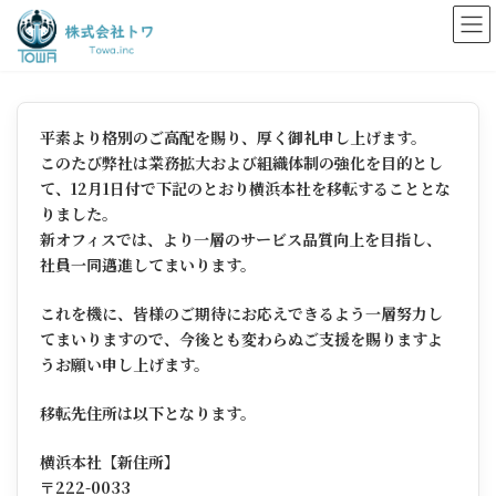
コ
ナ
ン
ビ
テ
ゲ
ン
ー
ツ
シ
へ
ョ
平素より格別のご高配を賜り、厚く御礼申し上げます。
ス
ン
このたび弊社は業務拡大および組織体制の強化を目的とし
キ
に
ッ
移
て、12月1日付で下記のとおり横浜本社を移転することとな
プ
動
りました。
新オフィスでは、より一層のサービス品質向上を目指し、
社員一同邁進してまいります。
これを機に、皆様のご期待にお応えできるよう一層努力し
てまいりますので、今後とも変わらぬご支援を賜りますよ
うお願い申し上げます。
移転先住所は以下となります。
横浜本社【新住所】
〒222-0033